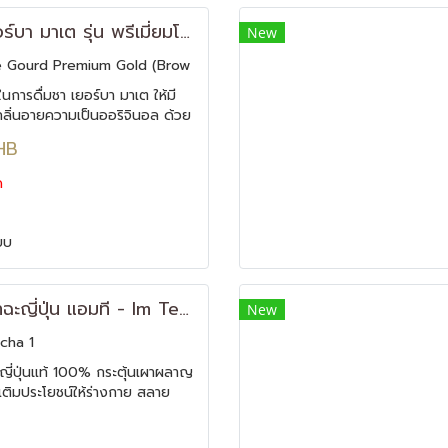
แก้วชาเยอร์บา มาเต รุ่น พรีเมี่ยมโกลด์ สีน้ำตาล Yerba Mate Gourd - Premium Gold
New
e Gourd Premium Gold (Brow
นการดื่มชา เยอร์บา มาเต ให้มี
้กลิ่นอายความเป็นออริจินอล ด้วย
า มาเต รุ่น พรีเมี่ยมโกลด์
HB
ด
ยบ
ชาเขียวมัทฉะญี่ปุ่น แอมที - Im Tea Matcha
New
cha 1
ะญี่ปุ่นแท้ 100% กระตุ้นเผาผลาญ
ติมประโยชน์ให้ร่างกาย สลาย
วยเพิ่มการเผาผลาญ ลดอาการหิว
ดล้าง ลีนไขมันดีมาก