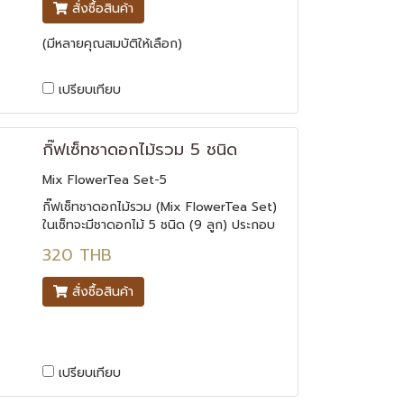
สั่งซื้อสินค้า
(มีหลายคุณสมบัติให้เลือก)
เปรียบเทียบ
กิ๊ฟเซ็ทชาดอกไม้รวม 5 ชนิด
Mix FlowerTea Set-5
กิ๊ฟเซ็ทชาดอกไม้รวม (Mix FlowerTea Set)
ในเซ็ทจะมีชาดอกไม้ 5 ชนิด (9 ลูก) ประกอบ
ไปด้วยชาดอกไม้ชนิดต่างๆ โดยใน 1 ลูกนั้น
320 THB
จะมีชาดอกไม้ชนิดนั้นๆ อัดแน่นรวมตัวกันอยู่
หลายดอก เมื่อชงด้วยน้ำร้อนจะแตกบานออก
สั่งซื้อสินค้า
มาในกาชา
เปรียบเทียบ