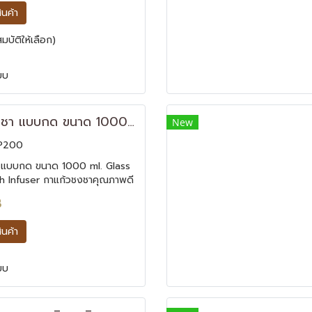
สินค้า
บัติให้เลือก)
ยบ
แก้วกาชงชา แบบกด ขนาด 1000 ml.
New
P200
 แบบกด ขนาด 1000 ml. Glass
h Infuser กาแก้วชงชาคุณภาพดี
าในตัว งานไต้หวัน ตัวเล็กกระทัด
B
วก ขนาดเทียบเท่ากับแก้วน้ำ
เล็กกระทัดรัด กำลังพอดีจึง
สินค้า
้วชาเพื่อดื่มจิบได้ตลอดเวลา
ยบ