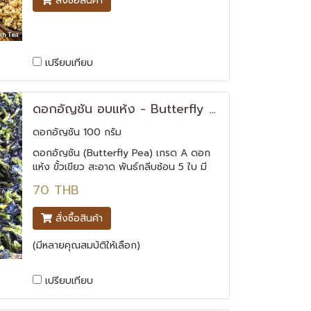
สั่งซื้อสินค้า
เปรียบเทียบ
ดอกอัญชัน อบแห้ง - Butterfly Pea
ดอกอัญชัน 100 กรัม
ดอกอัญชัน (Butterfly Pea) เกรด A ดอก
แห้ง ขั้วเขียว สะอาด พันธ์กลีบซ้อน 5 ใบ มี
สารแอนโธไซยานิน อยู่มากซึ่งเป็นสารต้าน
70 THB
อนุมูลอิสระจากธรรมชาติ เพิ่มการไหลเวียน
ของเลือดให้ไปเลี้ยงรากผมและเพิ่ม
สั่งซื้อสินค้า
ประสิทธิภาพของสายตา
(มีหลายคุณสมบัติให้เลือก)
เปรียบเทียบ