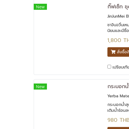
กิ๊ฟเซ็ท 
New
JinJunMei B
ชาจินจวิ้นเห
นิยมและมีชื
ยาที่สำคัญชน
1,800 T
มีพิษหนาวหร
และลดอาการ
สั่งซื้อ
ชุดชงชา
เปรียบเที
New
Yerba Mat
กระบอกน้ำส
เติมน้ำร้อน
สะดวก เก็บอุ
980 TH
ความร้อนแล