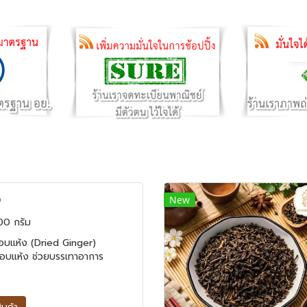
ง
New
00 กรัม
อบแห้ง (Dried Ginger)
อบแห้ง ช่วยบรรเทาอาการ
รื่องแก้ท้องอืด ท้องเฟ้อ แน่น
คแผลกระเพาะและลำไส้ อีก
ยมใช้คือ ช่วยแก้ไข้ แก้โรคหวัด