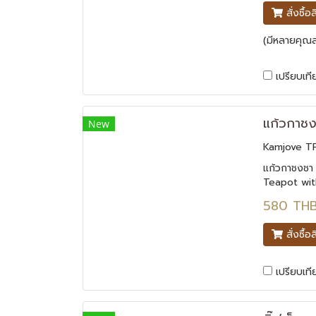
สั่งซื้อ
(มีหลายคุณสม
เปรียบเที
New
Kamjove T
แก้วกาชงชา
Teapot wit
มีที่กรองใบช
580 TH
รัด พกพาสะด
ด้วยขนาดที่
สั่งซื้อ
สามารถแทนแก
เปรียบเที