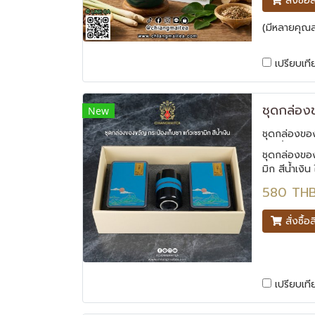
สั่งซื้อ
แก้ไอ ขับเส
(มีหลายคุณสม
เปรียบเที
New
ชุดกล่องของ
ก สีน้ำเงิน
ชุดกล่องของ
มิก สีน้ำเง
แนะนำชุดนี้
580 TH
เก็บชา แก้ว
ใหม่ เรียบๆแ
สั่งซื้อ
เปรียบเที