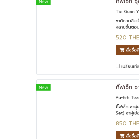
กิ๊ฟเซ็ท 
New
Tie Guan Y
ชาทิกวนอิมเป็
หลายขั้นตอ
ลดคลอเรสเต
520 TH
ช่วยชะลอคว
รสชาอ่อนละม
สั่งซื้อ
เปรียบเที
กิ๊ฟเซ็ท 
New
Pu-Erh Tea 
กิ๊ฟเซ็ท ชาผ
Set) ชาผู่เอ
โบราณสุดคลาส
850 TH
กระบวนการหม
สรรพคุณของ
สั่งซื้อ