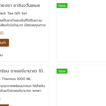
ชุดชงชา ชาจินจวิ้นเหมย
New
lack Tea Gift Set
มยเป็นชาดำของจีนที่ได้รับความ
่อเสียงโด่งดังมาก มีสรรพคุณทาง
ิดหนึ่งคือป้องกันหรือแก้อาการ
HB
ือเย็นในร่างกาย ให้ความอบอุ่น
หนาวเย็นในร่างกาย มาพร้อม
สินค้า
ยบ
กระบอกน้ำร้อน ชาเยอร์บามาเต 1000 ML.
New
e Thermos 1000 ML.
ุญญากาศพร้อมปากนก ใช้สำหรับ
ลงในแก้วชาเยอร์บามาเต พกพา
ณหภูมิได้นาน สามารถเก็บได้ทั้ง
B
ะความเย็น