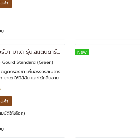
สินค้า
ยบ
แก้วชาเยอร์บา มาเต รุ่น.สแตนดาร์ด
New
 Gourd Standard (Green)
ดดูดกรองชา เพิ่มอรรถรสในการ
บา มาเต ให้มีสีสัน และได้กลิ่นอาย
ิจินอล ด้วย แก้วชาเยอร์บามาเต
B
ร์ด
สินค้า
บัติให้เลือก)
ยบ