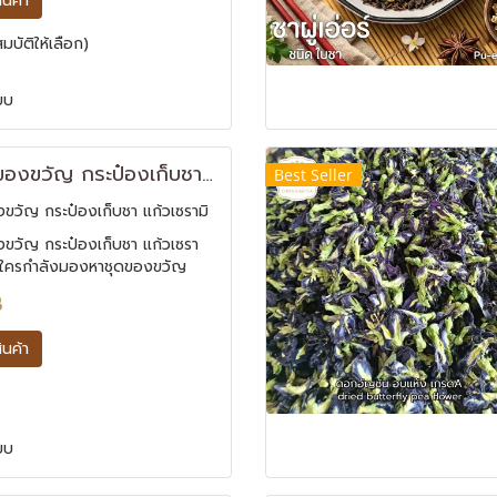
สินค้า
มหะ
บัติให้เลือก)
ยบ
ชุดกล่องของขวัญ กระป๋องเก็บชา แก้วเซรามิก สีน้ำเงิน
Best Seller
ขวัญ กระป๋องเก็บชา แก้วเซรามิ
ขวัญ กระป๋องเก็บชา แก้วเซรา
ิน ใครกำลังมองหาชุดของขวัญ
สุดๆ ชุดกล่องของขวัญ กระป๋อง
B
เซรามิกสีดำ มาพร้อมกับแพ็กเกจ
ต่ดูดี ดูมินิมอลสุดๆ
สินค้า
ยบ