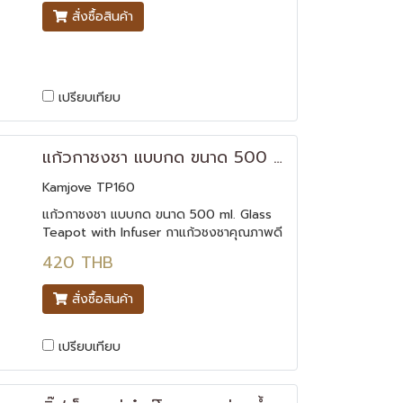
สั่งซื้อสินค้า
เปรียบเทียบ
แก้วกาชงชา แบบกด ขนาด 500 ml.
Kamjove TP160
แก้วกาชงชา แบบกด ขนาด 500 ml. Glass
Teapot with Infuser กาแก้วชงชาคุณภาพดี
มีที่กรองใบชาในตัว งานไต้หวัน ตัวเล็กกระทัด
420 THB
รัด พกพาสะดวก ขนาดเทียบเท่ากับแก้วน้ำ
ด้วยขนาดที่เล็กกระทัดรัด กำลังพอดีจึง
สั่งซื้อสินค้า
สามารถแทนแก้วชาเพื่อดื่มจิบได้ตลอดเวลา
เปรียบเทียบ