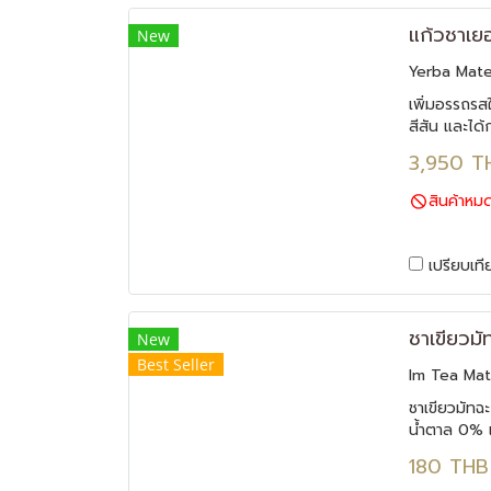
New
Yerba Mat
n)
เพิ่มอรรถรสใ
สีสัน และได
แก้วชาเยอร์บ
3,950 T
สินค้าหม
เปรียบเที
New
Best Seller
Im Tea Mat
ชาเขียวมัทฉ
น้ำตาล 0% เ
ส่วนเกิน ช่
180 THB
ดื่มทุกวัน ล