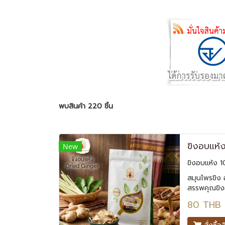
พบสินค้า 220 ชิ้น
ขิงอบแห้
New
ขิงอบแห้ง 1
สมุนไพรขิง 
สรรพคุณขิง
ไมเกรน ช่วยเ
80 THB
จุกเสียด โร
สรรพคุณที่นิ