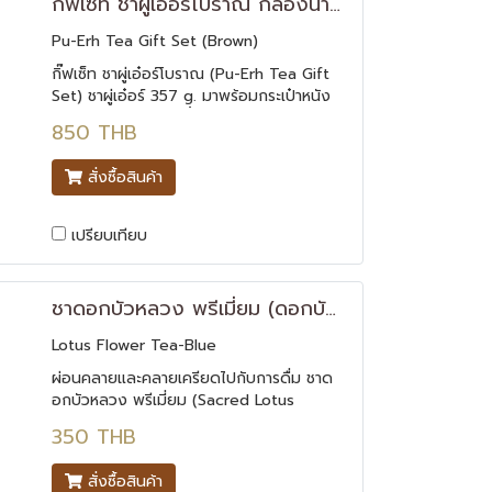
กิ๊ฟเซ็ท ชาผู่เอ๋อร์โบราณ กล่องน้ำตาล
Pu-Erh Tea Gift Set (Brown)
กิ๊ฟเซ็ท ชาผู่เอ๋อร์โบราณ (Pu-Erh Tea Gift
Set) ชาผู่เอ๋อร์ 357 g. มาพร้อมกระเป๋าหนัง
โบราณสุดคลาสสิคสีน้ำตาล ชาผู่เอ๋อร์ เป็นชาที่
850 THB
ผ่านกระบวนการหมัก ทำให้เกิดการดึงเอาสุด
ยอดสรรพคุณของชาออกมาได้ดีขึ้น
สั่งซื้อสินค้า
เปรียบเทียบ
ชาดอกบัวหลวง พรีเมี่ยม (ดอกบัวบาน)
Lotus Flower Tea-Blue
ผ่อนคลายและคลายเครียดไปกับการดื่ม ชาด
อกบัวหลวง พรีเมี่ยม (Sacred Lotus
Flower Tea Premium) สรรพคุณ ที่จะทำให้
350 THB
คุณจิตใจสงบและได้รับคุณประโยชน์มากมาย
เป็นชาดอกไม้ที่ช่วยทำให้ผ่อนคลาย สามารถ
สั่งซื้อสินค้า
ช่วยแก้อาการนอนไม่หลับได้