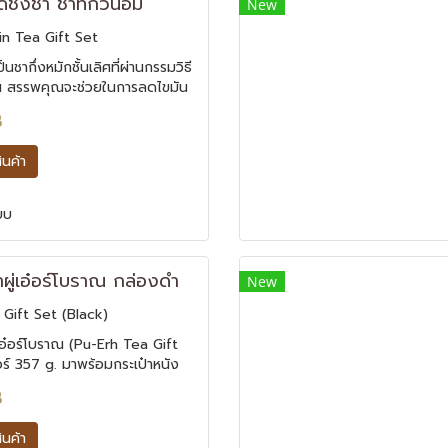
ชุดชงชา ชาทิกวนอิม
New
in Tea Gift Set
นชากึ่งหมักชั้นเลิศที่ผ่านกรรมวิธี
น สรรพคุณจะช่วยในการลดไขมัน
อรอลในร่างกาย บำรุงผิวพรรณ
B
ามชรา กลิ่นหอมหวานธรรมชาติ
ุนนุ่มนวล
สินค้า
ยบ
ชาผู่เอ๋อร์โบราณ กล่องดำ
New
Gift Set (Black)
ู่เอ๋อร์โบราณ (Pu-Erh Tea Gift
๋อร์ 357 g. มาพร้อมกระเป๋าหนัง
สิคสีดำ ชาผู่เอ๋อร์ เป็นชาที่ผ่าน
B
ัก ทำให้เกิดการดึงเอาสุดยอด
ชาออกมาได้ดีขึ้น
สินค้า