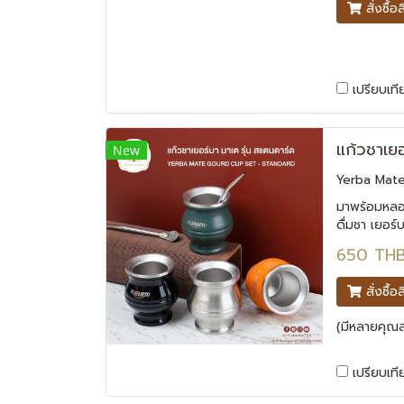
สั่งซื้อ
เปรียบเที
New
Yerba Mate
มาพร้อมหลอ
ดื่มชา เยอร์
ความเป็นออร
650 TH
รุ่น สแตนดา
สั่งซื้อ
(มีหลายคุณสม
เปรียบเที