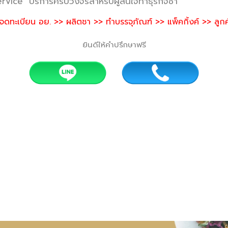
ervice" บริการครบวงจรสำหรับผู้สนใจทำธุรกิจชา
ดทะเบียน อย. >> ผลิตชา >> ทำบรรจุภัณฑ์ >> แพ็คกิ้งค์ >> ลูกค
ยินดีให้คำปรึกษาฟรี