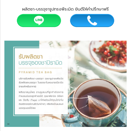
ผลิตชา-บรรจุชารูปทรงพีระมิด ยินดีให้คำปรึกษาฟรี