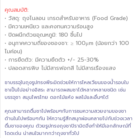
คุณสมบัติ:
• วัสดุ: ถุงไนลอน เกรดสำหรับอาหาร (Food Grade)
• มีความเหนียว และคงทนความร้อนสูง
• ปิดผนึกด้วยอุณหภูมิ: 180 ขึ้นไป
• อนุภาคความถี่ของซองชา: ≥ 100μm (น้อยกว่า 100
ไมค่อน)
• การยืดตัว: มีความยืดตัว +/- 25-30%
• ปลอดสารพิษ ไม่มีสารฟอกสี ไม่มีสารเรืองแสง
ชาบรรจุในถุงรูปทรงพีระมิดช่วยให้การไหลเวียนของน้ำรอบใบ
ชาเป็นไปอย่างอิสระ สามารถผสมชาได้หลากหลายชนิด เช่น
บรรจุชา สมุนไพรไทย ดอกไม้แห้ง ผลไม้และอื่นๆได้
คุณสามารถดื่มชาไปพร้อมๆกับการชมความสวยงามของชา
ด้านในไปพร้อมๆกัน ให้ความรู้สึกสนุกผ่อนคลายไปกับช่วงเวลา
ดื่มชาของคุณ ด้วยรูปทรงถุงชาปิรามิดจึงทำให้มีเอกลักษณ์ที่
โดดเด่น น่าสนใจมากกว่าถุงชาทั่วไป