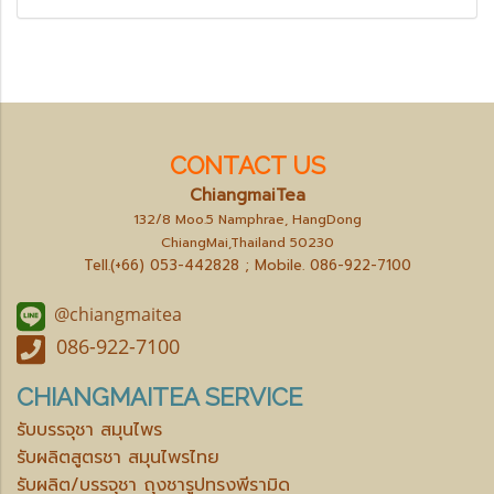
CONTACT US
ChiangmaiTea
132/8 Moo.5 Namphrae, HangDong
ChiangMai,Thailand 50230
Tell.(+66) 053-442828 ; Mobile.
086-922-7100
@chiangmaitea
086-922-7100
CHIANGMAITEA SERVICE
รับบรรจุชา สมุนไพร
รับผลิตสูตรชา สมุนไพรไทย
รับผลิต/บรรจุชา ถุงชารูปทรงพีรามิด