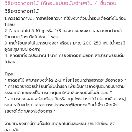
วิธีชงชาดอกไม้ ให้หอมแบบฉบับง่ายๆใน 4 ขั้นตอน
วิธีชงชาดอกไม้
1. ควรลวกภาชนะ กาชาหรือแก้วชา ที่ใช้ชงชาด้วยน้ำร้อนเดือดทิ้งไปก่อน
1 รอบ
2. ใส่ชาดอกไม้ 5-10 g. หรือ 1/3 ของภาชนะชงชา และลวกชาด้วยน้ำ
ร้อนแบบเร็วๆ ทิ้งไปก่อน 1 รอบ
3. เทน้ำร้อนลงไปในภาชนะชงชา หรือประมาณ 200-250 ml. (น้ำควรมี
อุณหภูมิ 100 องศา)
4. สกัดชาทิ้งไว้ประมาณ 1 นาที กรองชาดอกไม้ออก สามารถพร้อมดื่ม
ได้เลย
Tips :
* ชาดอกไม้ สามารถชงซ้ำได้ 2-3 ครั้งหรือจนกว่ารสชาติจะเจือจางลง *
* การลวกชาด้วยน้ำร้อนทิ้งในน้ำแรก เพื่อเป็นการล้างฝุ่นตะกอนชาตาม
ธรรมชาติ และยังเป็นการกระตุ้นชาให้มีกลิ่นหอมยิ่งขึ้นอีกด้วย *
* สามารถชงผสมพร้อมกับชาจีนหรือสมุนไพรต่างๆได้ เช่น ชาเขียว ชาอู่
หลง ชาใบหม่อน และสามารถปรุงรสชาติโดยการเติมน้ำผึ้ง เพื่อเพิ่ม
รสชาติได้ตามความต้องการ *
ง่ายๆเพียงเท่านี้ท่านก็จะได้ ชาดอกไม้ที่แสนหอม รสชาติเยี่ยม สุด
คลาสสิค