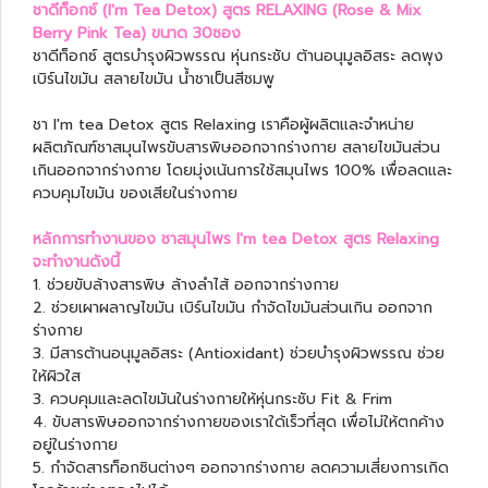
ชาดีท็อกซ์ (I'm Tea Detox) สูตร RELAXING (Rose & Mix
Berry Pink Tea) ขนาด 30ซอง
ชาดีท็อกซ์ สูตรบำรุงผิวพรรณ หุ่นกระชับ ต้านอนุมูลอิสระ ลดพุง
เบิร์นไขมัน สลายไขมัน น้ำชาเป็นสีชมพู
ชา I'm tea Detox สูตร Relaxing เราคือผู้ผลิตและจำหน่าย
ผลิตภัณฑ์ชาสมุนไพรขับสารพิษออกจากร่างกาย สลายไขมันส่วน
เกินออกจากร่างกาย โดยมุ่งเน้นการใช้สมุนไพร 100% เพื่อลดและ
ควบคุมไขมัน ของเสียในร่างกาย
หลักการทำงานของ ชาสมุนไพร I'm tea Detox สูตร Relaxing
จะทำงานดังนี้
1. ช่วยขับล้างสารพิษ ล้างลำไส้ ออกจากร่างกาย
2. ช่วยเผาผลาญไขมัน เบิร์นไขมัน กำจัดไขมันส่วนเกิน ออกจาก
ร่างกาย
3. มีสารต้านอนุมูลอิสระ (Antioxidant) ช่วยบำรุงผิวพรรณ ช่วย
ให้ผิวใส
3. ควบคุมและลดไขมันในร่างกายให้หุ่นกระชับ Fit & Frim
4. ขับสารพิษออกจากร่างกายของเราใด้เร็วที่สุด เพื่อไม่ให้ตกค้าง
อยู่ในร่างกาย
5. กำจัดสารท็อกซินต่างๆ ออกจากร่างกาย ลดความเสี่ยงการเกิด