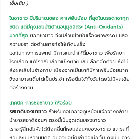
เข็มเงิน )
ในชาขาว มีปริมาณของ คาเฟอีนน้อย ที่สุดในบรรดาชาทุก
ชนิด แต่มีคุณสมบัติต้านอนุมูลอิสระ (Anti-Oxidants)
มากที่สุด
ยอดชาขาว จึงมีส่วนช่วยในเรื่องผิวพรรณ ชลอ
ความชรา ต่อต้านสารก่อให้เกิดมะเร็ง
และในทางการแพทย์ มีการแนะนำให้ดื่มชาขาว เพื่อรักษา
โรคเลือด แก้โรคลิ่มเลือดแข็งตัวในเส้นเลือดอีกด้วย ซึ่งไม่
ส่งผลเสียในร่างกาย เนื่องจากเป็นชาที่มีคาเฟอีนน้อยมาก
จึงสามารถดื่มได้เป็นประจำ หรือดื่มได้ทั้งวันโดยไม่มีผลเสีย
ต่อร่างกาย
เทคนิค การชงชาขาว ให้อร่อย
รสชาติของชาขาว
สำหรับคอชาอาจดูเหมือนเจือจางคล้าย
น้ำชารสชาติอ่อนๆ ตรงนี้เป็นจุดเด่นของชาขาว
เราจะรู้สึกสัมผัสได้ถึงกลิ่นที่หอมอ่อนๆของชาขาว และรสที่
หอมละมุนหวานนิดๆ อบอวนอยู่ในลำคอเมื่อดื่ม ดังนั้น การ