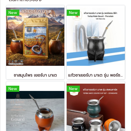
New
New
ชาสมุนไพร เยอร์บา มาเต
แก้วชาเยอร์บา มาเต รุ่น พอร์ซเลน สีดำ Yerba Mate Gourd - Porcelain
New
New