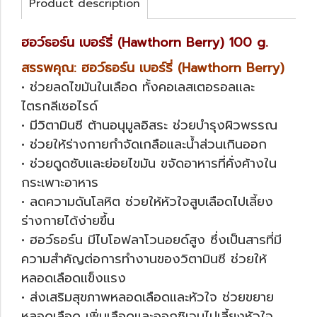
Product description
ฮอว์ธอร์น เบอร์รี่ (Hawthorn Berry) 100 g.
สรรพคุณ: ฮอว์ธอร์น เบอร์รี่ (Hawthorn Berry)
• ช่วยลดไขมันในเลือด ทั้งคอเลสเตอรอลและ
ไตรกลีเซอไรด์
• มีวิตามินซี ต้านอนุมูลอิสระ ช่วยบำรุงผิวพรรณ
• ช่วยให้ร่างกายกำจัดเกลือและน้ำส่วนเกินออก
• ช่วยดูดซับและย่อยไขมัน ขจัดอาหารที่คั่งค้างใน
กระเพาะอาหาร
• ลดความดันโลหิต ช่วยให้หัวใจสูบเลือดไปเลี้ยง
ร่างกายได้ง่ายขึ้น
• ฮอว์ธอร์น มีไบโอฟลาโวนอยด์สูง ซึ่งเป็นสารที่มี
ความสำคัญต่อการทำงานของวิตามินซี ช่วยให้
หลอดเลือดแข็งแรง
• ส่งเสริมสุขภาพหลอดเลือดและหัวใจ ช่วยขยาย
หลอดเลือด เพิ่มเลือดและออกซิเจนไปเลี้ยงหัวใจ