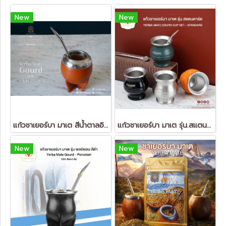
New
New
แก้วชาเยอร์บา มาเต สีน้ำตาลอิฐ (Yerba Mate Gourd)
แก้วชาเยอร์บา มาเต รุ่น.สแตนดาร์ด
New
New