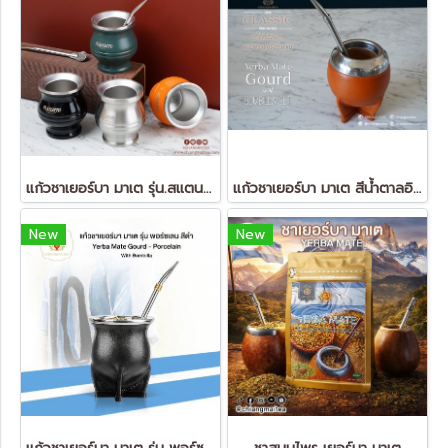
แก้วชาเยอร์บา มาเต รุ่น.สแตนดาร์ด
แก้วชาเยอร์บา มาเต สีน้ำตาลอิฐ (Yerba Mate Gourd)
New
New