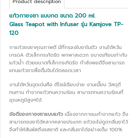
Product description
แก้วกาชงชา แบบกด ขนาด 200 ml.
Glass Teapot with Infuser รุ่น Kamjove TP-
120
กาแก้วชงชาคุณภาพดี มีที่กรองใบชาในตัว งานไต้หวัน
เกรดA ตัวเล็กกระทัดรัด พกพาสะดวก ขนาดเทียบเท่ากับ
แก้วน้ำ ด้วยขนาดที่เล็กกระทัดรัด กำลังพอดีจึงสามารถ
แทนแก้วชาเพื่อดื่มจิบได้ตลอดเวลา
งานไต้หวันจุดเด่นคือ ดีไซน์เรียบง่าย งานเนี๊ยบ วัสดุดี
ทนทาน ทำจากแก้วทนความร้อน สามารถทนความร้อนที่
อุณหภูมิสูงๆได้
ข้อดีของกาชงชาแบบแก้ว
เนื่องจากภาชนะทำจากแก้ว จึง
สามารถชงชาได้หลากหลายประเภท แก้วจะไม่ดูดกลิ่นชาไว้
จึงทำให้สัมผัสถึงรสชาติ และกลิ่นชาได้อย่างเต็ม 100%