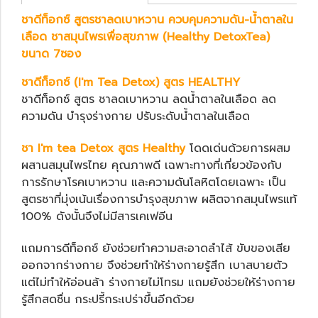
ชาดีท็อกซ์ สูตรชาลดเบาหวาน ควบคุมความดัน-น้ำตาลใน
เลือด ชาสมุนไพรเพื่อสุขภาพ (Healthy DetoxTea)
ขนาด 7ซอง
ชาดีท็อกซ์ (I'm Tea Detox) สูตร HEALTHY
ชาดีท็อกซ์ สูตร ชาลดเบาหวาน ลดน้ำตาลในเลือด ลด
ความดัน บำรุงร่างกาย ปรับระดับน้ำตาลในเลือด
ชา I'm tea Detox สูตร Healthy
โดดเด่นด้วยการผสม
ผสานสมุนไพรไทย คุณภาพดี เฉพาะทางที่เกี่ยวข้องกับ
การรักษาโรคเบาหวาน และความดันโลหิตโดยเฉพาะ เป็น
สูตรชาที่มุ่งเน้นเรื่องการบำรุงสุขภาพ ผลิตจากสมุนไพรแท้
100% ดังนั้นจึงไม่มีสารเคเฟอีน
แถมการดีท็อกซ์ ยังช่วยทำความสะอาดลำไส้ ขับของเสีย
ออกจากร่างกาย จึงช่วยทำให้ร่างกายรู้สึก เบาสบายตัว
แต่ไม่ทำให้อ่อนล้า ร่างกายไม่โทรม แถมยังช่วยให้ร่างกาย
รู้สึกสดชื่น กระปรี้กระเปร่าขึ้นอีกด้วย