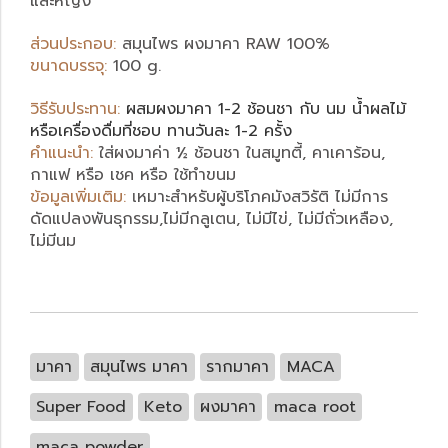
และหญิง
ส่วนประกอบ:
สมุนไพร ผงมาคา RAW 100%
ขนาดบรรจุ:
100 g.
วิธีรับประทาน:
ผสมผงมาคา 1-2 ช้อนชา กับ นม น้ำผลไม้
หรือเครื่องดื่มที่ชอบ ทานวันละ 1-2 ครั้ง
คำแนะนำ:
ใส่ผงมาค่า ½ ช้อนชา ในสมูทตี้, คาเคาร้อน,
กาแฟ หรือ เชค หรือ ใช้ทำขนม
ข้อมูลเพิ่มเติม:
เ
หมาะสำหรับผู้บริโภคมังสวิรัติ ไม่มีการ
ดัดแปลงพันธุกรรม,ไม่มีกลูเตน, ไม่มีไข่, ไม่มีถั่วเหลือง,
ไม่มีนม
มาคา
สมุนไพร มาคา
รากมาคา
MACA
Super Food
Keto
ผงมาคา
maca root
maca powder