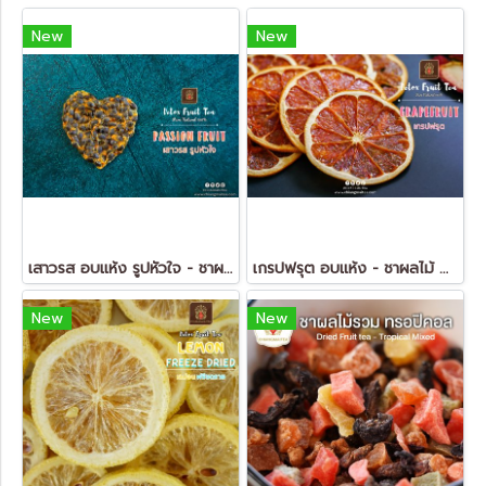
New
New
เสาวรส อบแห้ง รูปหัวใจ - ชาผลไม้ ดีท็อกซ์ (Dried Passion Fruit - FruitTea Detox)
เกรปฟรุต อบแห้ง - ชาผลไม้ ดีท็อกซ์ (Dried Grapefruit - FruitTea Detox)
New
New