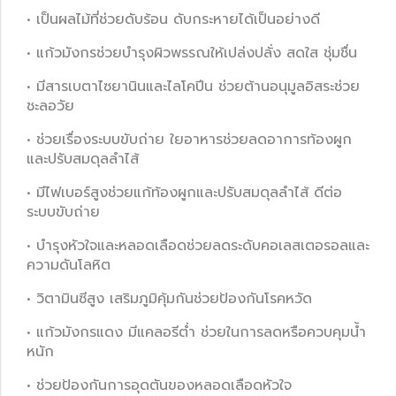
• เป็นผลไม้ที่ช่วยดับร้อน ดับกระหายได้เป็นอย่างดี
• แก้วมังกรช่วยบำรุงผิวพรรณให้เปล่งปลั่ง สดใส ชุ่มชื่น
• มีสารเบตาไซยานินและไลโคปีน ช่วยต้านอนุมูลอิสระช่วย
ชะลอวัย
• ช่วยเรื่องระบบขับถ่าย ใยอาหารช่วยลดอาการท้องผูก
และปรับสมดุลลำไส้
• มีไฟเบอร์สูงช่วยแก้ท้องผูกและปรับสมดุลลำไส้ ดีต่อ
ระบบขับถ่าย
• บำรุงหัวใจและหลอดเลือดช่วยลดระดับคอเลสเตอรอลและ
ความดันโลหิต
• วิตามินซีสูง เสริมภูมิคุ้มกันช่วยป้องกันโรคหวัด
• แก้วมังกรแดง มีแคลอรีต่ำ ช่วยในการลดหรือควบคุมน้ำ
หนัก
• ช่วยป้องกันการอุดตันของหลอดเลือดหัวใจ