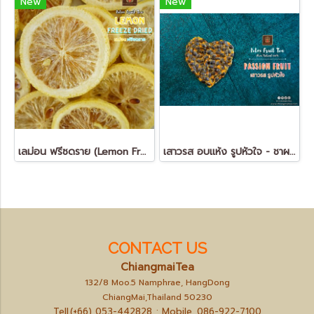
New
New
เลม่อน ฟรีซดราย (Lemon Freeze Dried - FruitTea Detox)
เสาวรส อบแห้ง รูปหัวใจ - ชาผลไม้ ดีท็อกซ์ (Dried Passion Fruit - FruitTea Detox)
CONTACT US
ChiangmaiTea
132/8 Moo.5 Namphrae, HangDong
ChiangMai,Thailand 50230
Tell.(+66) 053-442828 ; Mobile.
086-922-7100