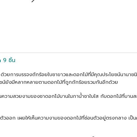
9 ชิ้น
เลิศ ด้วยการบรรจงถักร้อยใบชาขาวและดอกไม้ที่มีคุณประโยชน์นานา
ชน์ยังมีหลากหลายตามดอกไม้ที่ถูกถักร้อยรวมกันอีกด้วย
ห็นความสวยงามของชาดอกไม้บานในกาน้ำชาใบใส กับดอกไม้ที่บานสะพ
ี่ตัวออก เผยให้เห็นความงามของดอกไม้ที่ซ่อนตัวอยู่ตรงกลาง เป