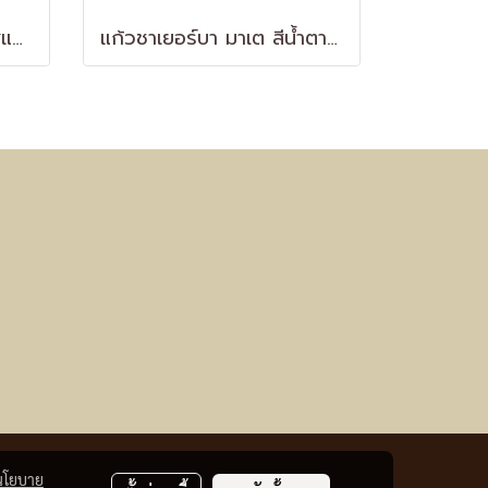
แก้วชาเยอร์บา มาเต รุ่น.สแตนดาร์ด
แก้วชาเยอร์บา มาเต สีน้ำตาลอิฐ (Yerba Mate Gourd)
นโยบาย