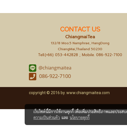
CONTACT US
ChiangmaiTea
132/8 Moo.5 Namphrae, HangDong
ChiangMai,Thailand 50230
Tell.(+66) 053-442828 ; Mobile.
086-922-7100
@chiangmaitea
086-922-7100
copyright © 2016 by.
www.chiangmaitea.com
เว็บไซต์นี้มีการใช้งานคุกกี้ เพื่อเพิ่มประสิทธิภาพและประส
ความเป็นส่วนตัว
และ
นโยบายคุกกี้