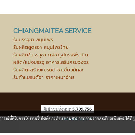
CHIANGMAITEA SERVICE
รับบรรจุชา สมุนไพร
รับผลิตสูตรชา สมุนไพรไทย
รับผลิต/บรรจุชา ถุงชารูปทรงพีรามิด
ผลิต/แบ่งบรรจุ อาหารเสริมครบวงจร
รับผลิต-สร้างแบรนด์ ชาเขียวมัทฉะ
รับทำแบรนด์ชา ราคาเหมาจ่าย
ผู้เข้าชมวันนี้
1,027
บการณ์ที่ดีในการใช้งานเว็บไซต์ของท่าน ท่านสามารถอ่านรายละเอียดเพิ่มเติมได้ที่
Powered by
MakeWebEasy.com