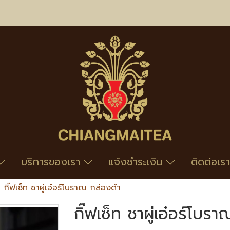
บริการของเรา
แจ้งชำระเงิน
ติดต่อเรา
กิ๊ฟเซ็ท ชาผู่เอ๋อร์โบราณ กล่องดำ
กิ๊ฟเซ็ท ชาผู่เอ๋อร์โบ