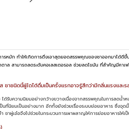
นการหมัก ทำให้เกิดการดึงเอาสุดยอดสรรพคุณของชาออกมาได้ดีขึ้น
ำตาล สามารถลดระดับคอเลสเตอรอล ช่วยลดไขมัน ที่สำคัญมีคาเฟอีนต
ใส ชาชนิดนี้ผู้ใดได้ดื่มเป็นครั้งแรกอาจรู้สึกว่ามีกลิ่นแรงและ
ืมไม่ลง ได้รับความนิยมอย่างกว้างขวางเนื่องจากสรรพคุณในการลดน้ำห
ที่นิยมเป็นอย่างมาก อีกทั้งยังช่วยเรื่องระบบย่อยอาหาร ซึ่งจุดน
ประจำ ชาผู่เอ๋อจึงไปช่วยในกระบวนการเผาผลาญให้การย่อยอาหารให้เป็
)