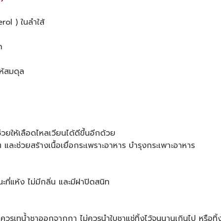
rol ) ในลำใส้
ก
ห้สมดุล
วยให้เลือดไหลเวียนได้ดีขึ้นอีกด้วย
ต และช่วยสร้างเนื้อเยื่อกระเพราะอาหาร บำรุงกระเพาะอาหาร
ที่แห้ง ไม่มีกลิ่น และมีฝาปิดสนิท
ควรเทน้ำชาออกจากกา ไม่ควรนำใบชาแช่ทิ้งไว้จนนานเกินไป หรือทิ้งค้