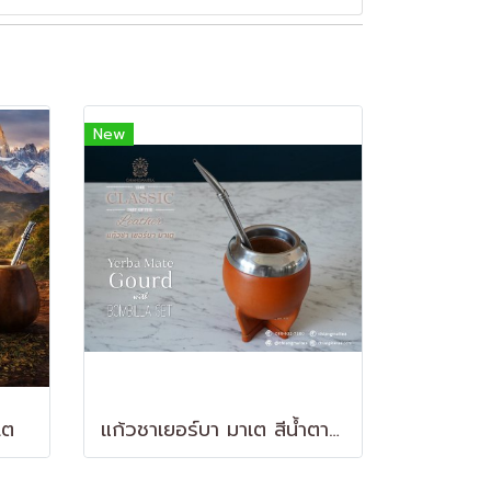
New
เต
แก้วชาเยอร์บา มาเต สีน้ำตาลอิฐ (Yerba Mate Gourd)