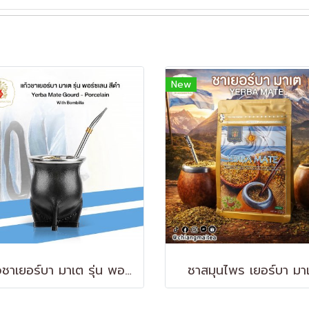
New
แก้วชาเยอร์บา มาเต รุ่น พอร์ซเลน สีดำ Yerba Mate Gourd - Porcelain
ชาสมุนไพร เยอร์บา มา