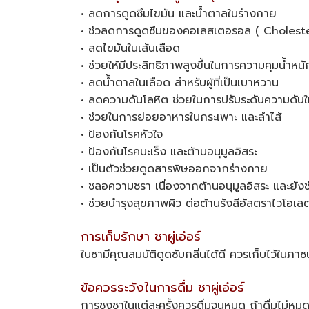
• ลดการดูดซึมไขมัน และน้ำตาลในร่างกาย
• ช่วลดการดูดซึมของคอเลสเตอรอล ( Choleste
• ลดไขมันในเส้นเลือด
• ช่วยให้มีประสิทธิภาพสูงขึ้นในการความคุมน้ำหนั
• ลดน้ำตาลในเลือด สำหรับผู้ที่เป็นเบาหวาน
• ลดความดันโลหิต ช่วยในการปรับระดับความดันใ
• ช่วยในการย่อยอาหารในกระเพาะ และลำไส้
• ป้องกันโรคหัวใจ
• ป้องกันโรคมะเร็ง และต้านอนุมูลอิสระ
• เป็นตัวช่วยดูดสารพิษออกจากร่างกาย
• ชลอความชรา เนื่องจากต้านอนุมูลอิสระ และยังช่
• ช่วยบำรุงสุขภาพผิว ต่อต้านรังสีอัลตราไวโอเล
การเก็บรักษา ชาผู่เอ๋อร์
ใบชามีคุณสมบัติดูดซับกลิ่นได้ดี ควรเก็บไว้ในภาชนะ
ข้อควรระวังในการดื่ม ชาผู่เอ๋อร์
การชงชาในแต่ละครั้งควรดื่มจนหมด ถ้าดื่มไม่หมด