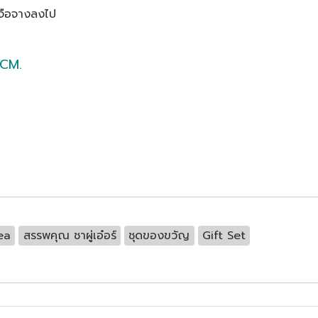
เจือจางลงไป
 CM.
ea
สรรพคุณ ชาผู่เอ๋อร์
ชุดของขวัญ
Gift Set