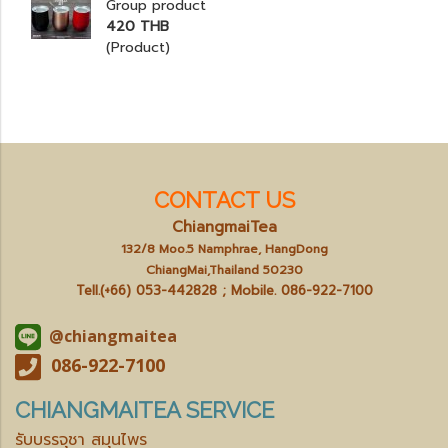
Group product
420 THB
(Product)
CONTACT US
ChiangmaiTea
132/8 Moo.5 Namphrae, HangDong
ChiangMai,Thailand 50230
Tell.(+66) 053-442828 ; Mobile.
086-922-7100
@chiangmaitea
086-922-7100
CHIANGMAITEA SERVICE
รับบรรจุชา สมุนไพร