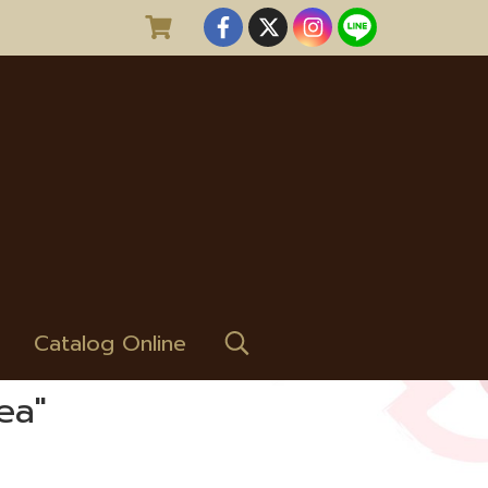
Catalog Online
ea"