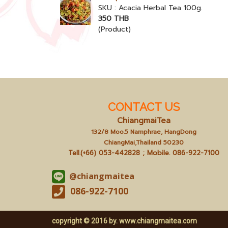
SKU : Acacia Herbal Tea 100g.
350 THB
(Product)
CONTACT US
ChiangmaiTea
132/8 Moo.5 Namphrae, HangDong
ChiangMai,Thailand 50230
Tell.(+66) 053-442828 ; Mobile.
086-922-7100
@chiangmaitea
086-922-7100
copyright © 2016 by.
www.chiangmaitea.com