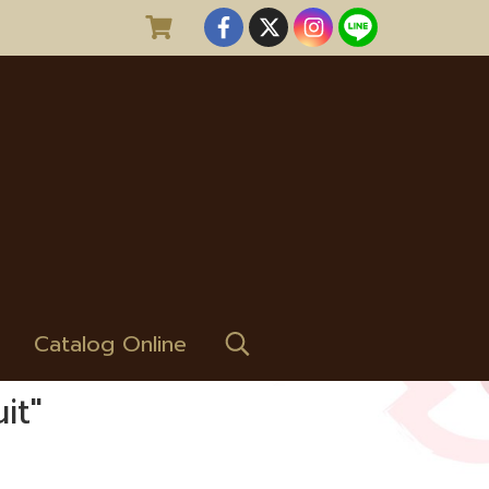
Catalog Online
it"