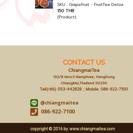
SKU : Grapefruit - FruitTea Detox
150 THB
(Product)
CONTACT US
ChiangmaiTea
132/8 Moo.5 Namphrae, HangDong
ChiangMai,Thailand 50230
Tell.(+66) 053-442828 ; Mobile.
086-922-7100
@chiangmaitea
086-922-7100
copyright © 2016 by.
www.chiangmaitea.com