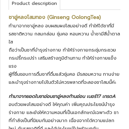
Product description
ชาอู่หลงโสมทอง (Ginseng OolongTea)
ทำมาจากชาอู่หลง อบผสมผงโสมอย่างดี ทำให้ได้ชาที่มี
รสชาติหวาน กลมกล่อม ชุ่มคอ หอมหวาน น้ำชามีสีน้ำตาล
ใส
ถือว่าเป็นชาที่บำรุงร่างกาย ทำให้ร่างกายกระชุ่มกระชวย
กระปรี้กระเปร่า เสริมสร้างภูมิต้านทาน ทำให้ร่างกายแข็ง
แรง
ผู้ที่ชื่นชอบการดื่มชาที่ดื่มแล้วชุ่มคอ มีรสอมหวาน ทานง่าย
และบำรุงร่างกายไปในตัวไม่ควรพลาดที่จะลองชาโสมนี้ค่ะ
ทำมาจากยอดใบชาอ่อนชาอู่หลงก้านอ่อน เบอร์17 เกรดA
อบด้วยผงโสมอย่างดี ให้คุณค่า เพิ่มคุณประโยชน์บำรุง
ร่างกาย และยังให้ความหอมที่เป็นเอกลักษณ์เฉพาะตัว ชา
ที่กำลังเป็นที่นิยมกันอย่างมาก เนื่องจากได้ความแปลก
ใหม่ กับรสชาติที่ดี และได้ประโยชน์ไปพร้อมๆกัน