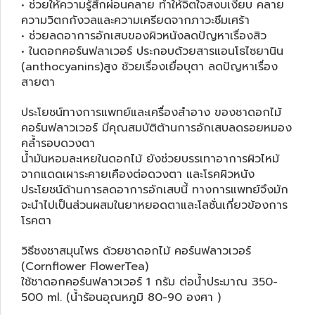
• ช่วยให้ความรู้สึกผ่อนคลาย ทำให้จิตใจสงบเงียบ คลาย
ความวิตกกังวลและความเครียดจากภาวะซึมเศร้า
• ช่วยลดอาการอักเสบของผิวหนังลดปัญหาเรื่องสิว
• ในดอกคอร์นฟลาเวอร์ ประกอบด้วยสารแอนโธไซยานิน
(anthocyanins)สูง ช้วยเรื่องเยื่อบุตา ลดปัญหาเรื่อง
สายตา
ประโยชน์ทางการแพทย์และเครื่องสำอาง ของชาดอกไม้
คอร์นฟลาวเวอร์
มีคุณสมบัติต้านการอักเสบลดรอยหมอง
คล้ำรอบดวงตา
น้ำมันหอมละเหยในดอกไม้ ยังช่วยบรรเทาอาการผิวไหม้
จากแดดเผาระคายเคืองต่อดวงตา และโรคผิวหนัง
ประโยชน์ด้านการลดอาการอักเสบนี้ ทางการแพทย์จึงมัก
จะนำไปเป็นส่วนผสมในยาหยอดตาและโลชั่นเกี่ยวข้องการ
โรคตา
วิธีชงชาสมุนไพร ด้วยชาดอกไม้ คอร์นฟลาวเวอร์
(Cornflower FlowerTea)
ใช้ชาดอกคอร์นฟลาวเวอร์ 1 กรัม ต่อน้ำประมาณ 350-
500 ml. (น้ำร้อนอุณหภูมิ 80-90 องศา )