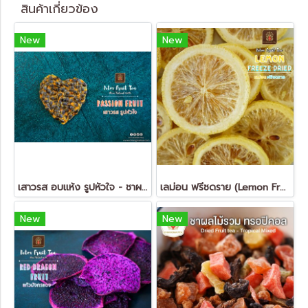
สินค้าเกี่ยวข้อง
New
New
เสาวรส อบแห้ง รูปหัวใจ - ชาผลไม้ ดีท็อกซ์ (Dried Passion Fruit - FruitTea Detox)
เลม่อน ฟรีซดราย (Lemon Freeze Dried - FruitTea Detox)
New
New